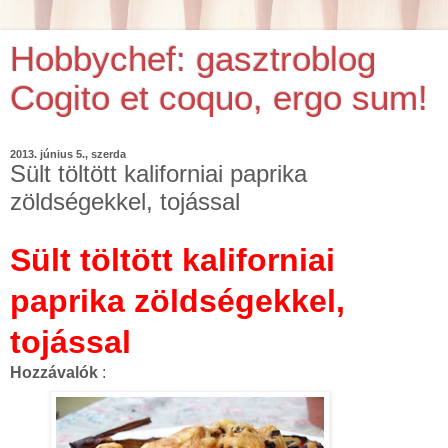
Hobbychef: gasztroblog
Cogito et coquo, ergo sum!
2013. június 5., szerda
Sült töltött kaliforniai paprika
zöldségekkel, tojással
Sült töltött kaliforniai
paprika zöldségekkel,
tojással
Hozzávalók
: