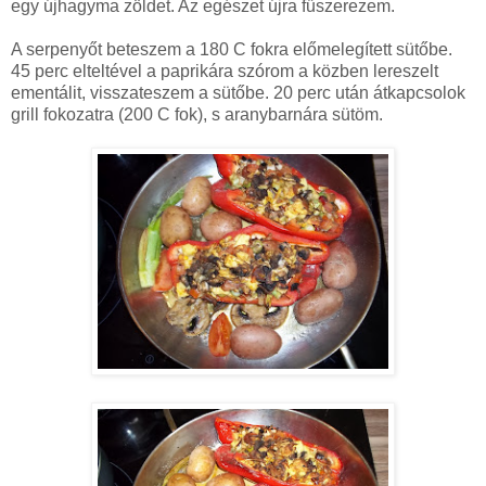
egy újhagyma zöldet. Az egészet újra fűszerezem.
A serpenyőt beteszem a 180 C fokra előmelegített sütőbe.
45 perc elteltével a paprikára szórom a közben lereszelt
ementálit, visszateszem a sütőbe. 20 perc után átkapcsolok
grill fokozatra (200 C fok), s aranybarnára sütöm.