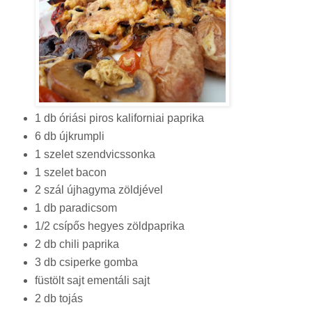
1 db óriási piros kaliforniai paprika
6 db újkrumpli
1 szelet szendvicssonka
1 szelet bacon
2 szál újhagyma zöldjével
1 db paradicsom
1/2 csípős hegyes zöldpaprika
2 db chili paprika
3 db csiperke gomba
füstölt sajt ementáli sajt
2 db tojás