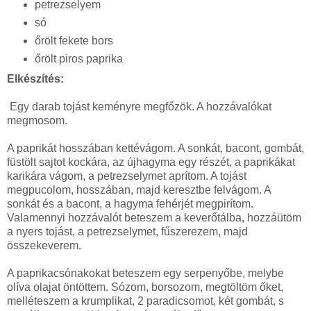
petrezselyem
só
őrölt fekete bors
őrölt piros paprika
Elkészítés:
Egy darab tojást keményre megfőzök. A hozzávalókat
megmosom.
A paprikát hosszában kettévágom. A sonkát, bacont, gombát,
füstölt sajtot kockára, az újhagyma egy részét, a paprikákat
karikára vágom, a petrezselymet aprítom. A tojást
megpucolom, hosszában, majd keresztbe felvágom. A
sonkát és a bacont, a hagyma fehérjét megpirítom.
Valamennyi hozzávalót beteszem a keverőtálba, hozzáütöm
a nyers tojást, a petrezselymet, fűszerezem, majd
összekeverem.
A paprikacsónakokat beteszem egy serpenyőbe, melybe
olíva olajat öntöttem. Sózom, borsozom, megtöltöm őket,
melléteszem a krumplikat, 2 paradicsomot, két gombát, s