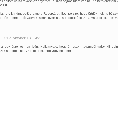
csináltam volna tovább az enyémet - hiszen sajnos időm van rá - ha nem éreztem v
dést.
a.hu-t, Mindmegettét, vagy a Receptárat illeti, persze, hogy örülök neki, s büs
en én is emberből vagyok, s mint ilyen hiú, s boldoggá tesz, ha valahol sikerem
2012. október 13. 14:32
 ahogy érzel és nem bűn. Nyilvánvaló, hogy én csak magamból tudok kiindul
zek a dolgok, hogy hol jelenek meg vagy hol nem.