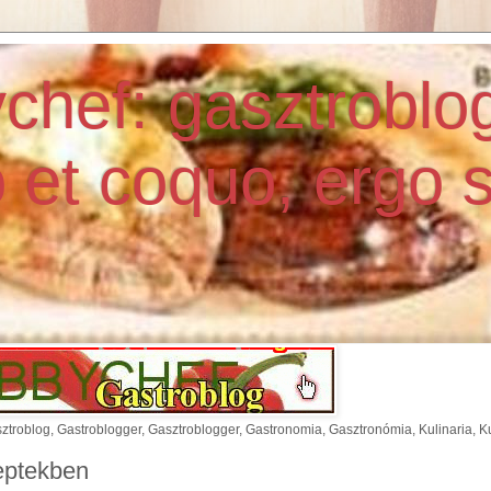
chef: gasztroblo
 et coquo, ergo 
oblog, Gastroblogger, Gasztroblogger, Gastronomia, Gasztronómia, Kulinaria, Kul
eptekben