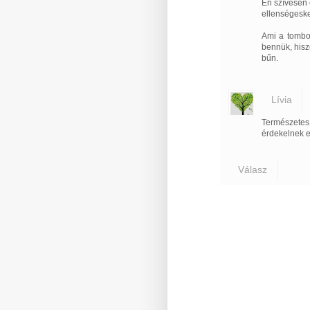
Én szívesen 
ellenségeske
Ami a tombol
bennük, hisz
bűn.
Lívia
Természetes
érdekelnek e
Válasz