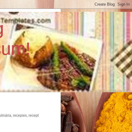
g
sum!
inária, recepies, recept