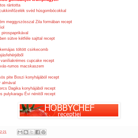
tos rántotta
 cukkinifőzelék svéd húsgombócokkal
krém meggyszósszal Zila formában recept
iol
k pirospaprikával
őben sütve kétféle sajttal recept
irkemájas töltött csirkecomb
ojásfehérjéből
 vaníliakrémes cupcake recept
zilvás-rumos macskaszem
ös pite Boszi konyhájából recept
r almával
kercs Dagika konyhájából recept
ós pulykaragu Évi nénitől recept
2:21