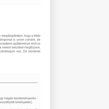
e megállapítottam, hogy a többi
oblogomat is unom csinálni, de
receptjeim gyűjteménye amit az
k a nekem tetszőket megfőzzem,
sztroblogom van. De mindenki
em egy magán kezdeményezés -
hozzáfűzött reményeket.)