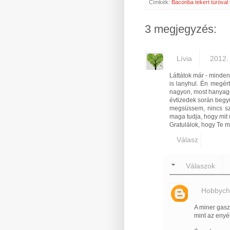
Címkék:
Baconba tekert túróval 
3 megjegyzés:
Lívia
2012.
Láttátok már - minden
is lanyhul. Én megér
nagyon, most hanyago
évtizedek során begyű
megsüssem, nincs sz
maga tudja, hogy mit 
Gratulálok, hogy Te 
Válasz
Válaszok
Hobbych
A miner gasz
mint az enyé