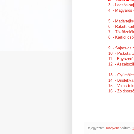
3. - Lecsós-saj
4. - Magyaros
5. - Madártej
6. - Rakott karf
7. - Tökfőzelé
8. - Karfiol cs
9. - Sajtos-cs
10. - Piskóta t
11. - Egyszerű
12. - Aszalts
13. - Gyümölcs
14. - Birslekvá
15. - Vajas te
16. - Zöldbors
Bejegyezte:
Hobbychef
dátum:
1