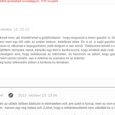
töltött gombafejek krumpliágyon
,
TOP receptek
 október 13. 13:13
kinek írom, aki érintett lehet a gyűjtőoldalon - hogy megszünt a miner gasztro is. D
tem mert egy idő után az ember beleun, belefárad ebbe. Én is pl. a saját gasztr
lom is, ritkulnak a bejegyzéseim, jobb dolgom is van ennél. Többezerre tehető a 
jtöttem (könyvek, lapok, kártyák) egy élet is kevés hozzá, hogy azokból akár csa
ükségem arra, hogy bóklásszak az interneten, és hasznom se abból, hogy ga
miért szeret csinálni, van-e értelme és számára mi az értelme.
még tudsz lelkesedni ebben a tombola.hu témában.
ef
2012. október 13. 13:56
tro az utóbbi időben többször is elérhetetlen volt, ami azért is furcsa, mert ez n
m - hanem egy cég oldala volt. (Lehet, hogy a reklámbevételek nem váltották be a 