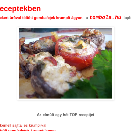
receptekben
tombola.hu
ekert úróval töltött gombafejek krumpli ágyon
- a
topli
Az elmúlt egy hét TOP receptjei
rkemell sajttal és krumplival
töltött gombafejek krumpliágyon