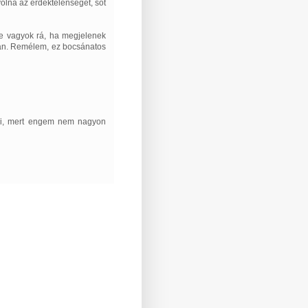
olna az érdektelenséget, sőt
zke vagyok rá, ha megjelenek
 van. Remélem, ez bocsánatos
ni, mert engem nem nagyon