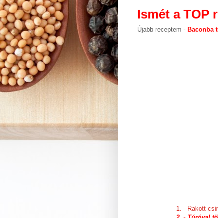
Ismét a TOP 
Újabb receptem -
Baconba t
1. - Rakott csi
2. - Túróval 