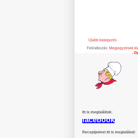
Újabb bejegyzés
Feliratkozás:
Megjegyzések kü
Kedves Látogató! Örülök, hogy benéztél hozzám. Gyere másko
Itt is megtaláltok:
facebook
Receptjeimet itt is megtalálod: