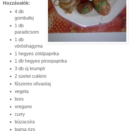
Hozzávalók:
4 db
gombafej
1 db
paradicsom
1 db
vöröshagyma
1 hegyes zöldpaprika
1 db hegyes pirospaprika
3 db új krumpli
2 szelet cukkini
fűszeres olívaolaj
vegeta
bors
oregano
curry
búzacsíra
barna rizs