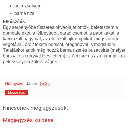
petrezselyem
barna rizs
Elkészítés:
Egy serpenyőbe fűszeres olívaolajat öntök, beleteszem a
gombafejeket, a félbevágott paradicsomot, a paprikákat, a
karikázott hagymát, az előfőzött újkrumplikat, megszórom
vegetával, őrölt fekete borssal, oreganoval, s megsütöm.
Tálaláskor adok még hozzá barna rizst és búzacsírát (melyet
borssal és curryval ízesítettem) is. A rizsre és az újkrumplikra
petrezselyem zöldet vágok.
Hobbychef
dátum:
15:26
Megosztás
Nincsenek megjegyzések:
Megjegyzés küldése