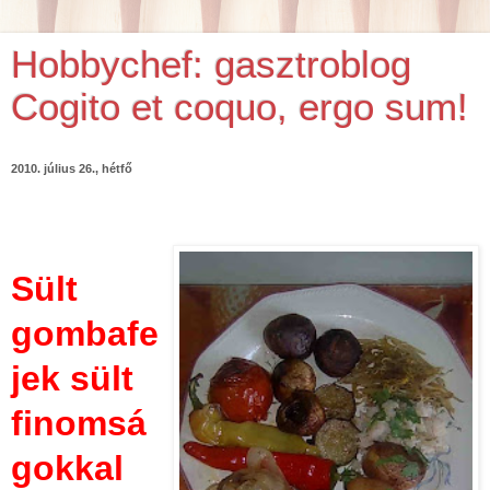
Hobbychef: gasztroblog
Cogito et coquo, ergo sum!
2010. július 26., hétfő
Sült
gombafe
jek sült
finomsá
gokkal