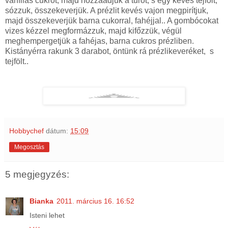
vaníliás cukrot, majd hozzáadjuk a túrót, s egy kevés tejfölt,
sózzuk, összekeverjük. A prézlit kevés vajon megpirítjuk,
majd összekeverjük barna cukorral, fahéjjal.. A gombócokat
vizes kézzel megformázzuk, majd kifőzzük, végül
meghempergetjük a fahéjas, barna cukros prézliben.
Kistányérra rakunk 3 darabot, öntünk rá prézlikeveréket, s
tejfölt..
Hobbychef
dátum:
15:09
Megosztás
5 megjegyzés:
Bianka
2011. március 16. 16:52
Isteni lehet