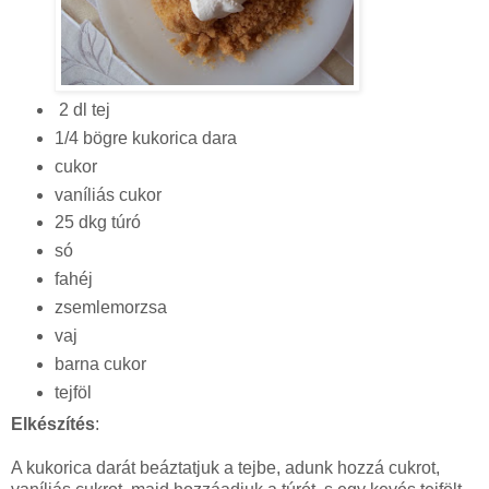
2 dl tej
1/4 bögre kukorica dara
cukor
vaníliás cukor
25 dkg túró
só
fahéj
zsemlemorzsa
vaj
barna cukor
tejföl
Elkészítés
:
A kukorica darát beáztatjuk a tejbe, adunk hozzá cukrot,