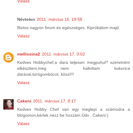
Válasz
Névtelen
2011. március 16. 19:58
Biztos nagyon finom és egészséges. Kipróbálom majd.
Válasz
mellissina2
2011. március 17. 0:02
Kedves Hobbychef,a dara teljesen megpuhul? szeretném
elkésziteni,még nem hallottam kukorica
darával,túrógombócot. köszi!!!
Válasz
Cakeni
2011. március 17. 8:17
Kedves Hobby Chef van egy meglepi a számodra a
blogomon,kérlek nézz be hozzám.Üdv . Cakeni:)
Válasz