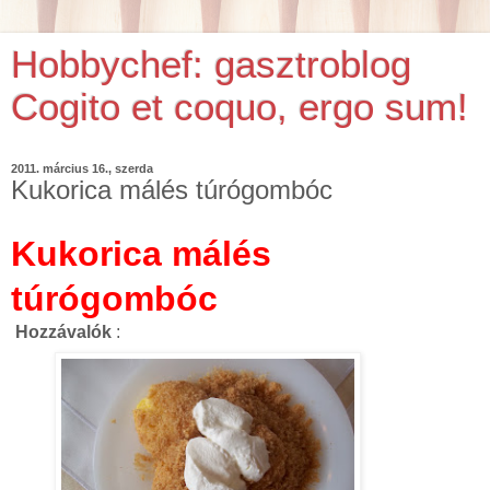
Hobbychef: gasztroblog
Cogito et coquo, ergo sum!
2011. március 16., szerda
Kukorica málés túrógombóc
Kukorica málés
túrógombóc
Hozzávalók
: